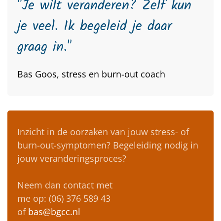
"Je wilt veranderen? Zelf kun
je veel. Ik begeleid je daar
graag in."
Bas Goos, stress en burn-out coach
Inzicht in de oorzaken van jouw stress- of
burn-out-symptomen? Begeleiding nodig in
jouw veranderingsproces?
Neem dan contact met
me op: (06) 376 589 43
of
bas@bgcc.nl