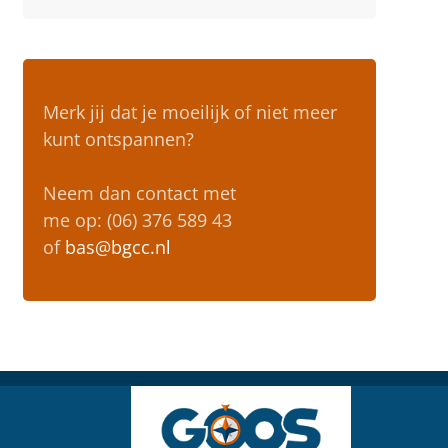
Merk jij dat je moeilijk of niet meer
kunt ontspannen?
Neem dan contact met
me op: (06) 376 589 43
of
bas@bgcc.nl