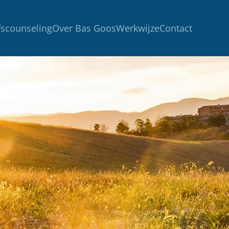
fscounseling
Over Bas Goos
Werkwijze
Contact