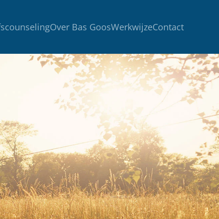
fscounseling
Over Bas Goos
Werkwijze
Contact