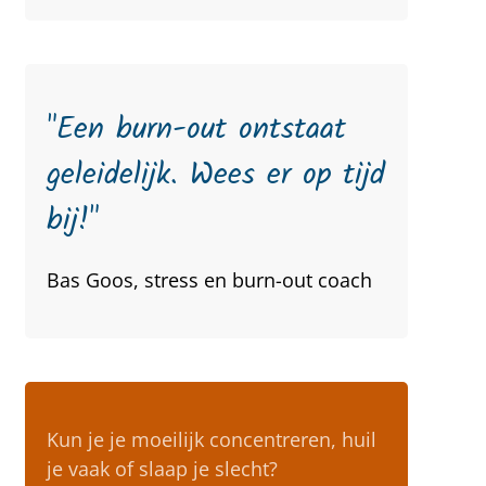
"Een burn-out ontstaat
geleidelijk. Wees er op tijd
bij!"
Bas Goos, stress en burn-out coach
Kun je je moeilijk concentreren, huil
je vaak of slaap je slecht?