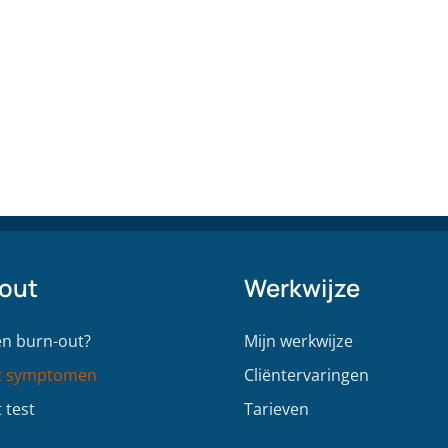
out
Werkwijze
en burn-out?
Mijn werkwijze
t symptomen
Cliëntervaringen
 test
Tarieven