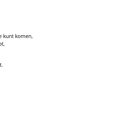
e kunt komen,
bt,
t.